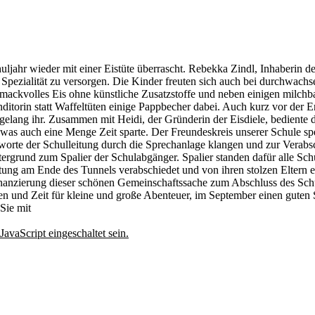
jahr wieder mit einer Eistüte überrascht. Rebekka Zindl, Inhaberin d
n Spezialität zu versorgen. Die Kinder freuten sich auch bei durchwac
kvolles Eis ohne künstliche Zusatzstoffe und neben einigen milchbasie
nditorin statt Waffeltüten einige Pappbecher dabei. Auch kurz vor der
gelang ihr. Zusammen mit Heidi, der Gründerin der Eisdiele, bediente 
 was auch eine Menge Zeit sparte. Der Freundeskreis unserer Schule spend
sworte der Schulleitung durch die Sprechanlage klangen und zur Verab
ntergrund zum Spalier der Schulabgänger. Spalier standen dafür alle Sc
eitung am Ende des Tunnels verabschiedet und von ihren stolzen Elter
inanzierung dieser schönen Gemeinschaftssache zum Abschluss des Schu
 und Zeit für kleine und große Abenteuer, im September einen guten S
Sie mit
avaScript eingeschaltet sein.