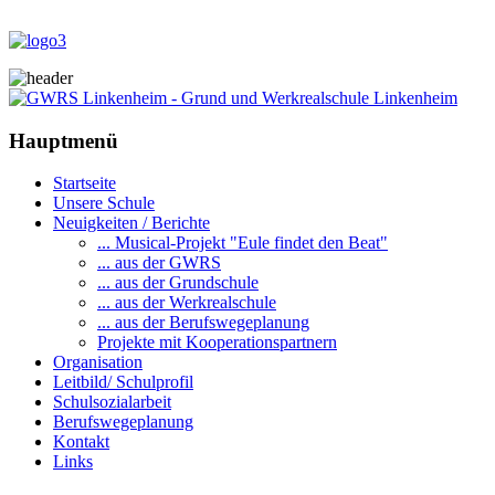
Hauptmenü
Startseite
Unsere Schule
Neuigkeiten / Berichte
... Musical-Projekt "Eule findet den Beat"
... aus der GWRS
... aus der Grundschule
... aus der Werkrealschule
... aus der Berufswegeplanung
Projekte mit Kooperationspartnern
Organisation
Leitbild/ Schulprofil
Schulsozialarbeit
Berufswegeplanung
Kontakt
Links