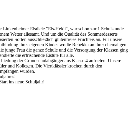
er Linkenheimer Eisdiele "Eis-Heidi", war schon zur 1.Schulstunde
hsenem Wetter allesamt. Und um die Qualität des Sommerdesserts
rten Sorten ausschließlich glutenfreies Fruchteis an. Für unsere
 Entbindung ihres eigenen Kindes wollte Rebekka an ihrer ehemaligen
die junge Frau die ganze Schule und die Versorgung der Klassen ging
ierte die erfrischende Eistüte für alle.
schiedung der Grundschulabgänger aus Klasse 4 aufriefen. Unsere
hüler und Kollegen. Die Viertklässler krochen durch den
n empfangen wurden.
ljahres!
tart ins neue Schuljahr!