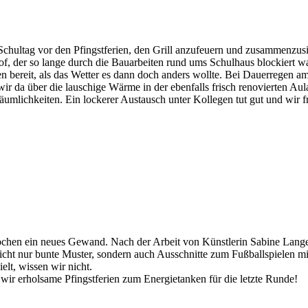
 Schultag vor den Pfingstferien, den Grill anzufeuern und zusammenzus
f, der so lange durch die Bauarbeiten rund ums Schulhaus blockiert wa
n bereit, als das Wetter es dann doch anders wollte. Bei Dauerregen am
ir da über die lauschige Wärme in der ebenfalls frisch renovierten Aul
Räumlichkeiten. Ein lockerer Austausch unter Kollegen tut gut und wir
Wochen ein neues Gewand. Nach der Arbeit von Künstlerin Sabine Lange,
cht nur bunte Muster, sondern auch Ausschnitte zum Fußballspielen mi
elt, wissen wir nicht.
ir erholsame Pfingstferien zum Energietanken für die letzte Runde!