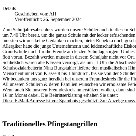
Details
Geschrieben von:
AH
Veröffentlicht: 26. September 2024
Zum Schuljahresabschluss wurden unsere Schüler auch in diesem Schul
um 7.40 Uhr bereit, um die ganze Schule mit der lecker erfrischende
mussten wir uns keine Gedanken machen, bietet Rebekka doch geschmac
Allergiker hatte die junge Unternehmerin und leidenschaftliche Eisko
Grundschule noch für die Freude am letzten Schultag sorgen. Und es 
flott voran. Bezahlt werden musste in diesem Schuljahr nicht vor Ort,
Schließlich waren alle Klassen versorgt, als um 11 Uhr die Abschied
Schulsozialarbeiterin Nina Burgstahler lieferte den musikalischen Hi
Menschentunnel von Klasse 8 bis 1 hindurch, bis sie von der Schull
Wir bedanken uns ganz herzlich bei unserem Freundeskreis für die F
All unseren Schülern & deren Familien wünschen wir erholsame Ferien
Wenn auch Sie unseren Freundeskreis unterstützen wollen, dann sind 
1€ im Monat dabei. Die Beitrittserklärung erhalten Sie unter:
Diese E-Mail-Adresse ist vor Spambots geschützt! Zur Anzeige muss J
Traditionelles Pfingstangrillen