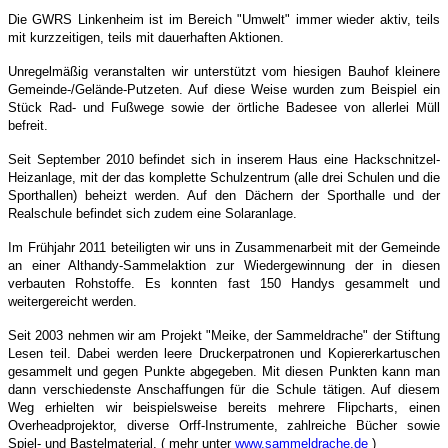
Die GWRS Linkenheim ist im Bereich "Umwelt" immer wieder aktiv, teils
mit kurzzeitigen, teils mit dauerhaften Aktionen.
Unregelmäßig veranstalten wir unterstützt vom hiesigen Bauhof kleinere
Gemeinde-/Gelände-Putzeten. Auf diese Weise wurden zum Beispiel ein
Stück Rad- und Fußwege sowie der örtliche Badesee von allerlei Müll
befreit.
Seit September 2010 befindet sich in inserem Haus eine Hackschnitzel-
Heizanlage, mit der das komplette Schulzentrum (alle drei Schulen und die
Sporthallen) beheizt werden. Auf den Dächern der Sporthalle und der
Realschule befindet sich zudem eine Solaranlage.
Im Frühjahr 2011 beteiligten wir uns in Zusammenarbeit mit der Gemeinde
an einer Althandy-Sammelaktion zur Wiedergewinnung der in diesen
verbauten Rohstoffe. Es konnten fast 150 Handys gesammelt und
weitergereicht werden.
Seit 2003 nehmen wir am Projekt "Meike, der Sammeldrache" der Stiftung
Lesen teil. Dabei werden leere Druckerpatronen und Kopiererkartuschen
gesammelt und gegen Punkte abgegeben. Mit diesen Punkten kann man
dann verschiedenste Anschaffungen für die Schule tätigen. Auf diesem
Weg erhielten wir beispielsweise bereits mehrere Flipcharts, einen
Overheadprojektor, diverse Orff-Instrumente, zahlreiche Bücher sowie
Spiel- und Bastelmaterial. ( mehr unter
www.sammeldrache.de
)