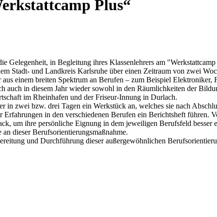
erkstattcamp Plus“
ie Gelegenheit, in Begleitung ihres Klassenlehrers am "Werkstattca
m Stadt- und Landkreis Karlsruhe über einen Zeitraum von zwei Woche
us einem breiten Spektrum an Berufen – zum Beispiel Elektroniker, Fli
ich auch in diesem Jahr wieder sowohl in den Räumlichkeiten der Bil
chaft im Rheinhafen und der Friseur-Innung in Durlach.
ler in zwei bzw. drei Tagen ein Werkstück an, welches sie nach Absch
r Erfahrungen in den verschiedenen Berufen ein Berichtsheft führen.
k, um ihre persönliche Eignung in dem jeweiligen Berufsfeld besser 
me an dieser Berufsorientierungsmaßnahme.
ereitung und Durchführung dieser außergewöhnlichen Berufsorientie