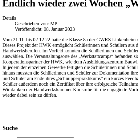
Endlich wieder zwei Wochen „W
Details
Geschrieben von:
MP
Veröffentlicht: 08. Januar 2023
Vom 21.11. bis 02.12.22 hatte die Klasse 8a der GWRS Linkenheim d
Dieses Projekt der HWK ermöglicht Schülerinnen und Schülern aus de
Handwerksberufen. Im Vorfeld konnten die Schülerinnen und Schüler a
auswählen. Die Veranstaltungsorte des „Werkstattcamps“ befanden s
Kooperationspartner der HWK, wie dem Ausbildungszentrum Bauwirts
In jedem der einzelnen Gewerke fertigten die Schülerinnen und Schü
hinaus mussten die Schülerinnen und Schüler zur Dokumentation ihre
und Schüler am Ende ihres „Schnupperpraktikums“ ein kurzes Feedbac
Schüler außerdem noch ein Zertifikat über ihre erfolgreiche Teilnah
Wir danken der Handwerkskammer Karlsruhe für die engagierte Vorb
wieder dabei sein zu dürfen.
Suche