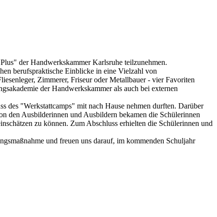
mp Plus" der Handwerkskammer Karlsruhe teilzunehmen.
n berufspraktische Einblicke in eine Vielzahl von
esenleger, Zimmerer, Friseur oder Metallbauer - vier Favoriten
dungsakademie der Handwerkskammer als auch bei externen
luss des "Werkstattcamps" mit nach Hause nehmen durften. Darüber
 Von den Ausbilderinnen und Ausbildern bekamen die Schülerinnen
einschätzen zu können. Zum Abschluss erhielten die Schülerinnen und
rungsmaßnahme und freuen uns darauf, im kommenden Schuljahr