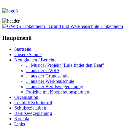
Hauptmenü
Startseite
Unsere Schule
Neuigkeiten / Berichte
... Musical-Projekt "Eule findet den Beat"
... aus der GWRS
... aus der Grundschule
... aus der Werkrealschule
... aus der Berufswegeplanung
Projekte mit Kooperationspartnern
Organisation
Leitbild/ Schulprofil
Schulsozialarbeit
Berufswegeplanung
Kontakt
Links