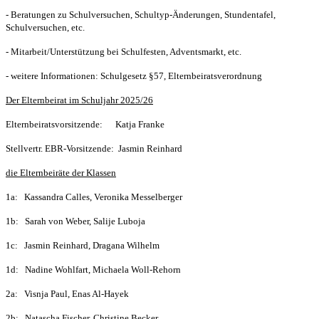
- Beratungen zu Schulversuchen, Schultyp-Änderungen, Stundentafel,
Schulversuchen, etc.
- Mitarbeit/Unterstützung bei Schulfesten, Adventsmarkt, etc.
- weitere Informationen: Schulgesetz §57, Elternbeiratsverordnung
Der Elternbeirat im Schuljahr 2025/26
Elternbeiratsvorsitzende: Katja Franke
Stellvertr. EBR-Vorsitzende: Jasmin Reinhard
die Elternbeiräte der Klassen
1a: Kassandra Calles, Veronika Messelberger
1b: Sarah von Weber, Salije Luboja
1c: Jasmin Reinhard, Dragana Wilhelm
1d: Nadine Wohlfart, Michaela Woll-Rehorn
2a: Visnja Paul, Enas Al-Hayek
2b:
Natascha Fischer, Christine Becker