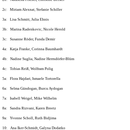
2c:
Miriam Alexnat, Stefanie Schiller
3a: Lisa Schmitt, Julia Ehnis
3b:
Marina Radenkovic, Nicole Herold
3c:
Susanne Röder, Funda Demir
4a:
Katja Franke, Corinna Baumhardt
4b:
Nadine Suglia, Nadine Herrndörfer-Blüm
4c:
Tobias Reiß, Wolfram Polig
5a: Flora Hajdari, Ismaele Tortorella
6a:
Selma Gündogan, Burcu Aydogan
7a: Isabell Weigel, Mike Wilhelm
8a: Sandra Rizvani, Karen Breetz
9a: Yvonne Scholl, Ruth Bidjima
10: Ana Iker-Schmidt, Galyna Dodatko